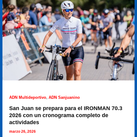
Pablo
Bien
y
Clara
Debiassi
se
quedaron
con
la
gloria
,
ADN Multideportivo
ADN Sanjuanino
San Juan se prepara para el IRONMAN 70.3
2026 con un cronograma completo de
actividades
marzo 26, 2026