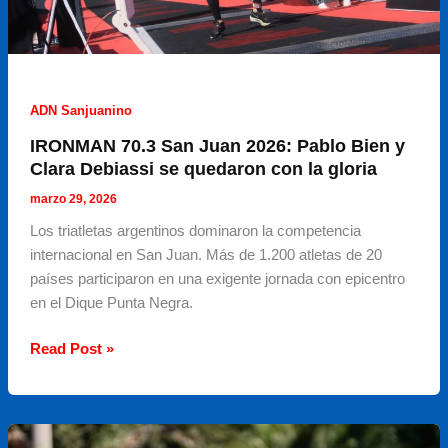
ADN Sanjuanino
IRONMAN 70.3 San Juan 2026: Pablo Bien y
Clara Debiassi se quedaron con la gloria
marzo 29, 2026
Los triatletas argentinos dominaron la competencia
internacional en San Juan. Más de 1.200 atletas de 20
países participaron en una exigente jornada con epicentro
en el Dique Punta Negra.
IRONMAN
Read Post »
70.3
San
Juan
2026: