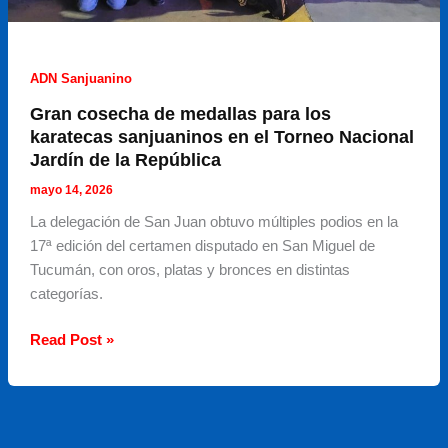
ADN Sanjuanino
Gran cosecha de medallas para los
karatecas sanjuaninos en el Torneo Nacional
Jardín de la República
mayo 14, 2026
La delegación de San Juan obtuvo múltiples podios en la
17ª edición del certamen disputado en San Miguel de
Tucumán, con oros, platas y bronces en distintas
categorías.
Gran
Read Post »
cosecha
de
medallas
para