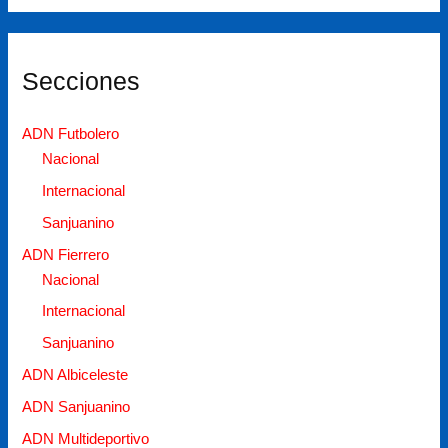
ronda
en
Roland
Secciones
Garros
2026
ADN Futbolero
Nacional
Internacional
Sanjuanino
ADN Fierrero
Nacional
Internacional
Sanjuanino
ADN Albiceleste
ADN Sanjuanino
ADN Multideportivo