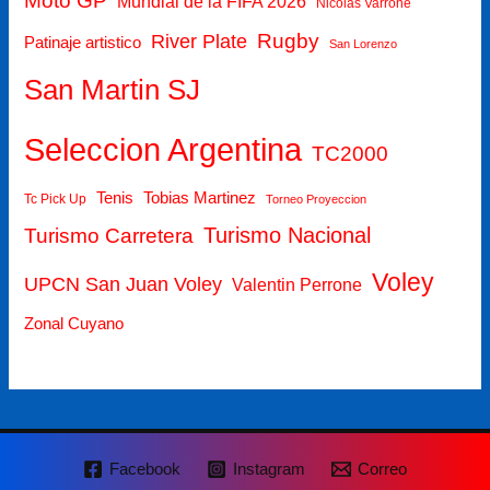
Moto GP
Mundial de la FIFA 2026
Nicolás Varrone
Rugby
River Plate
Patinaje artistico
San Lorenzo
San Martin SJ
Seleccion Argentina
TC2000
Tenis
Tobias Martinez
Tc Pick Up
Torneo Proyeccion
Turismo Carretera
Turismo Nacional
Voley
UPCN San Juan Voley
Valentin Perrone
Zonal Cuyano
Facebook
Instagram
Correo