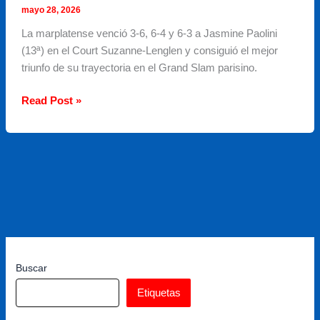
mayo 28, 2026
La marplatense venció 3-6, 6-4 y 6-3 a Jasmine Paolini
(13ª) en el Court Suzanne-Lenglen y consiguió el mejor
triunfo de su trayectoria en el Grand Slam parisino.
Solana
Read Post »
Sierra
firmó
la
mejor
victoria
de
su
carrera
y
Buscar
avanzó
a
Etiquetas
tercera