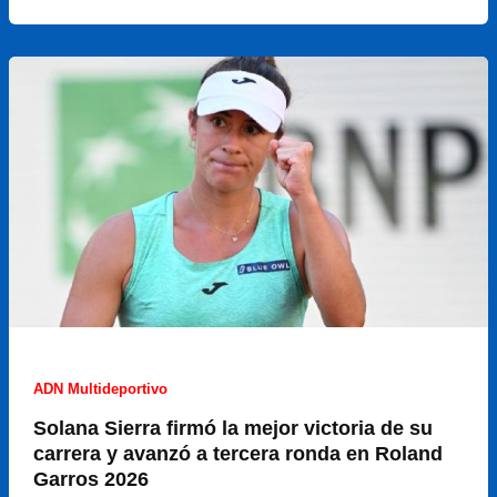
el
sueño
de
Juan
Manuel
Cerúndolo
en
Roland
Garros:
cayó
ante
Berrettini
y
no
ADN Multideportivo
quedan
Solana Sierra firmó la mejor victoria de su
argentinos
carrera y avanzó a tercera ronda en Roland
en
Garros 2026
carrera