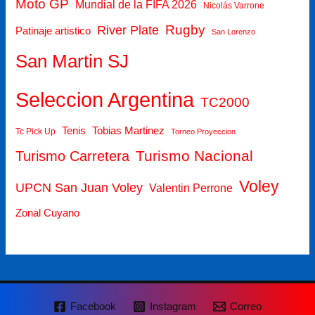
Moto GP
Mundial de la FIFA 2026
Nicolás Varrone
Rugby
River Plate
Patinaje artistico
San Lorenzo
San Martin SJ
Seleccion Argentina
TC2000
Tenis
Tobias Martinez
Tc Pick Up
Torneo Proyeccion
Turismo Nacional
Turismo Carretera
Voley
UPCN San Juan Voley
Valentin Perrone
Zonal Cuyano
Facebook
Instagram
Correo