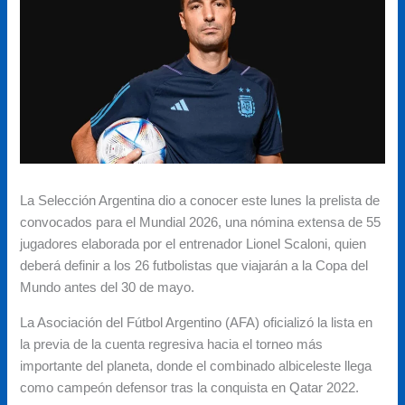
La Selección Argentina dio a conocer este lunes la prelista de
convocados para el Mundial 2026, una nómina extensa de 55
jugadores elaborada por el entrenador Lionel Scaloni, quien
deberá definir a los 26 futbolistas que viajarán a la Copa del
Mundo antes del 30 de mayo.
La Asociación del Fútbol Argentino (AFA) oficializó la lista en
la previa de la cuenta regresiva hacia el torneo más
importante del planeta, donde el combinado albiceleste llega
como campeón defensor tras la conquista en Qatar 2022.