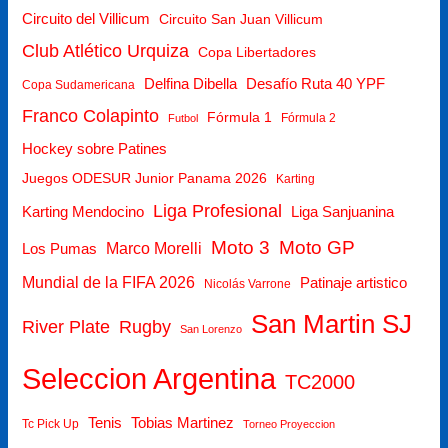
Circuito del Villicum
Circuito San Juan Villicum
Club Atlético Urquiza
Copa Libertadores
Delfina Dibella
Desafío Ruta 40 YPF
Copa Sudamericana
Franco Colapinto
Fórmula 1
Fórmula 2
Futbol
Hockey sobre Patines
Juegos ODESUR Junior Panama 2026
Karting
Liga Profesional
Karting Mendocino
Liga Sanjuanina
Moto 3
Moto GP
Los Pumas
Marco Morelli
Mundial de la FIFA 2026
Patinaje artistico
Nicolás Varrone
San Martin SJ
Rugby
River Plate
San Lorenzo
Seleccion Argentina
TC2000
Tenis
Tobias Martinez
Tc Pick Up
Torneo Proyeccion