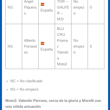
Angel
TOR –
No
NS
Piquera
GALFE
empez
0
España
s
R –
ó
MSI
BLU
CRU
Alberto
Prama
No
NS
Ferrand
c
empez
0
España
ez
Yamah
ó
a
Moto2
NC = No clasificado
NS = No empezó
Moto3: Valentín Perrone, cerca de la gloria y Morelli con
una sólida actuación