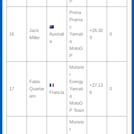
P
Prima
Prama
c
Jack
+26.30
16
Australi
Yamah
0
Miller
9
a
a
MotoG
P
Monste
r
Fabio
Energy
+27.13
17
Quartar
Yamah
0
Francia
6
aro
a
MotoG
P Team
Monste
r