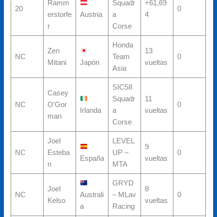
Ramm
Squadr
+61,69
20
0
erstorfe
Austria
a
4
r
Corse
Honda
Zen
13
NC
Team
0
Mitani
Japón
vueltas
Asia
SIC58
Casey
Squadr
11
NC
O’Gor
0
Irlanda
a
vueltas
man
Corse
Joel
LEVEL
9
NC
Esteba
UP –
0
España
vueltas
n
MTA
GRYD
Joel
8
NC
Australi
– MLav
0
Kelso
vueltas
a
Racing