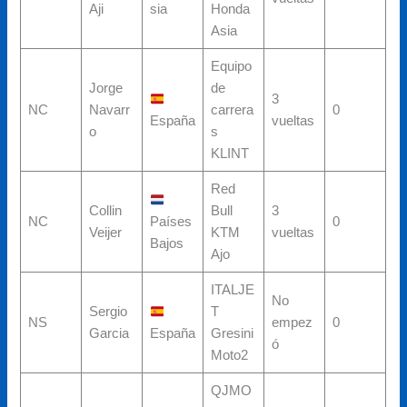
Aji
sia
Honda
Asia
Equipo
Jorge
de
3
NC
Navarr
carrera
0
España
vueltas
o
s
KLINT
Red
Collin
Bull
3
NC
Países
0
Veijer
KTM
vueltas
Bajos
Ajo
ITALJE
No
Sergio
T
NS
empez
0
Garcia
España
Gresini
ó
Moto2
QJMO