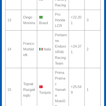
Racing
Pro
Diogo
+22.20
13
Honda
3
Moreira
Brasil
1
LCR
Pertami
na
Franco
Enduro
+24.37
14
Morbid
Italia
2
VR46
1
elli
Racing
Team
Prima
Prama
Toprak
c
+25.54
15
Razgatl
Yamah
1
Turquía
9
ioglu
a
MotoG