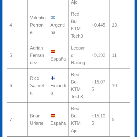
Ajo
Red
Valentin
Bull
4
Perron
Argenti
+0,445
13
KTM
e
na
Tech3
Adrian
Leopar
5
Fernan
d
+9,192
11
España
dez
Racing
Red
Rico
Bull
+15,07
6
Salmel
Finlandi
10
KTM
5
a
a
Tech3
Red
Brian
Bull
+15,10
7
9
Uriarte
España
KTM
5
Ajo