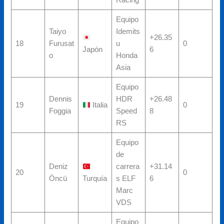
Racing
Equipo
Taiyo
Idemits
+26.35
18
Furusat
u
0
Japón
6
o
Honda
Asia
Equipo
Dennis
HDR
+26.48
19
Italia
0
Foggia
Speed
8
RS
Equipo
de
Deniz
carrera
+31.14
20
0
Öncü
Turquía
s ELF
6
Marc
VDS
Equipo