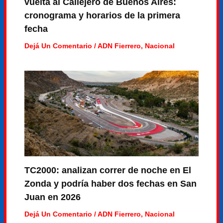
vuelta al Callejero de Buenos Aires:
cronograma y horarios de la primera
fecha
Dejá Un Comentario
/
ADN Fierrero
,
Nacional
TC2000: analizan correr de noche en El
Zonda y podría haber dos fechas en San
Juan en 2026
Dejá Un Comentario
/
ADN Fierrero
,
Nacional