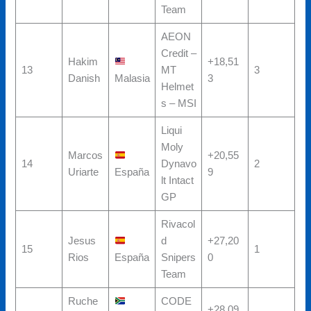
Team
AEON
Credit –
Hakim
+18,51
13
MT
3
Danish
Malasia
3
Helmet
s – MSI
Liqui
Moly
Marcos
+20,55
14
Dynavo
2
Uriarte
España
9
lt Intact
GP
Rivacol
Jesus
d
+27,20
15
1
Rios
España
Snipers
0
Team
Ruche
CODE
+28,09