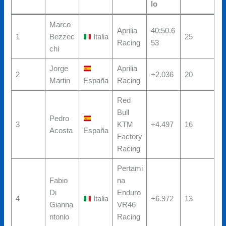
lo
Marco
Aprilia
40:50.6
1
Bezzec
Italia
25
Racing
53
chi
Jorge
Aprilia
2
+2.036
20
Martin
España
Racing
Red
Bull
Pedro
3
KTM
+4.497
16
Acosta
España
Factory
Racing
Pertami
Fabio
na
Di
Enduro
4
Italia
+6.972
13
Gianna
VR46
ntonio
Racing