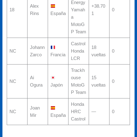
Energy
Alex
+38.70
18
Yamah
0
Rins
España
1
a
MotoG
P Team
Castrol
Johann
18
NC
Honda
0
Zarco
Francia
vueltas
LCR
Trackh
Ai
ouse
15
NC
0
Ogura
Japón
MotoG
vueltas
P Team
Honda
Joan
NC
HRC
—
0
Mir
España
Castrol