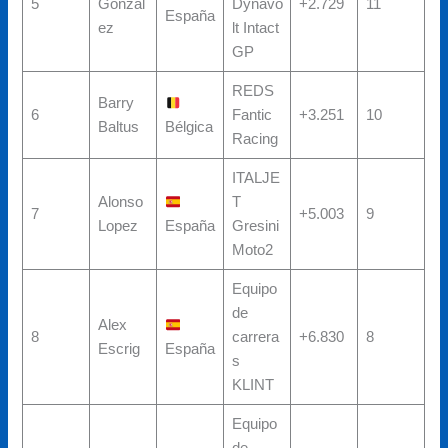
5
Gonzal
Dynavo
+2.729
11
España
ez
lt Intact
GP
REDS
Barry
6
Fantic
+3.251
10
Baltus
Bélgica
Racing
ITALJE
Alonso
T
7
+5.003
9
Lopez
España
Gresini
Moto2
Equipo
de
Alex
8
carrera
+6.830
8
Escrig
España
s
KLINT
Equipo