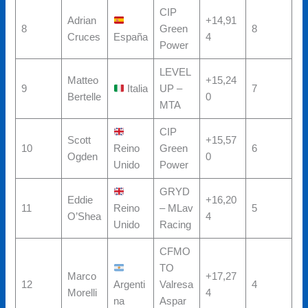
CIP
Adrian
+14,91
8
Green
8
Cruces
España
4
Power
LEVEL
Matteo
+15,24
9
Italia
UP –
7
Bertelle
0
MTA
CIP
Scott
+15,57
10
Reino
Green
6
Ogden
0
Unido
Power
GRYD
Eddie
+16,20
11
Reino
– MLav
5
O’Shea
4
Unido
Racing
CFMO
TO
Marco
+17,27
12
Argenti
Valresa
4
Morelli
4
na
Aspar