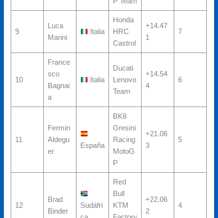
P Team
Honda
Luca
+14.47
9
Italia
HRC
7
Marini
1
Castrol
France
Ducati
sco
+14.54
10
Italia
Lenovo
6
Bagnai
4
Team
a
BK8
Fermin
Gresini
+21.06
11
Aldegu
Racing
5
España
3
er
MotoG
P
Red
Bull
Brad
+22.06
12
Sudáfri
KTM
4
Binder
2
ca
Factory