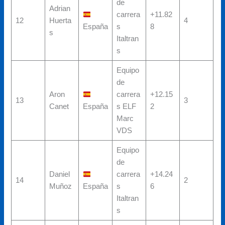
de
Adrian
carrera
+11.82
12
Huerta
4
España
s
8
s
Italtran
s
Equipo
de
Aron
carrera
+12.15
13
3
Canet
España
s ELF
2
Marc
VDS
Equipo
de
Daniel
carrera
+14.24
14
2
Muñoz
España
s
6
Italtran
s