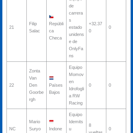
de
carrera
s
Filip
Repúbli
+32.37
21
estado
0
Salac
ca
0
unidens
Checa
e de
OnlyFa
ns
Equipo
Zonta
Momov
Van
en
22
Den
Países
0
0
Idrofogli
Goorbe
Bajos
a RW
rgh
Racing
Equipo
Mario
Idemits
8
NC
Suryo
Indone
u
0
vueltas