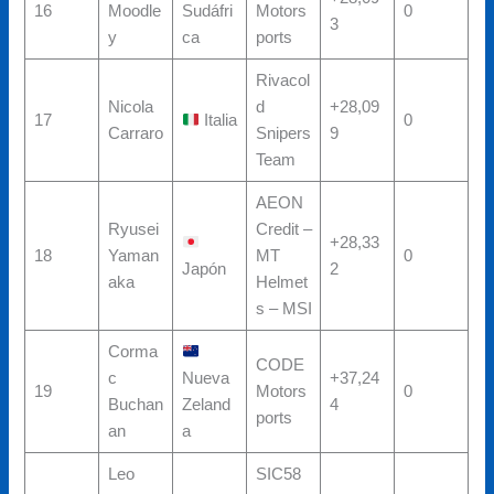
16
Moodle
Sudáfri
Motors
0
3
y
ca
ports
Rivacol
Nicola
d
+28,09
17
Italia
0
Carraro
Snipers
9
Team
AEON
Ryusei
Credit –
+28,33
18
Yaman
MT
0
Japón
2
aka
Helmet
s – MSI
Corma
CODE
c
Nueva
+37,24
19
Motors
0
Buchan
Zeland
4
ports
an
a
Leo
SIC58