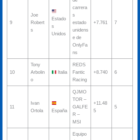
de
carrera
Joe
s
Estado
9
Robert
estado
+7.761
7
s
s
unidens
Unidos
e de
OnlyFa
ns
Tony
REDS
10
Arbolin
Italia
Fantic
+8.740
6
o
Racing
QJMO
TOR –
Ivan
+11.48
11
GALFE
5
Ortola
España
5
R –
MSI
Equipo