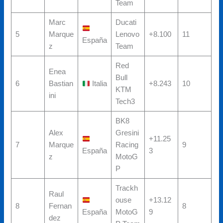
Team
Marc
Ducati
5
Marque
Lenovo
+8.100
11
España
z
Team
Red
Enea
Bull
6
Bastian
Italia
+8.243
10
KTM
ini
Tech3
BK8
Alex
Gresini
+11.25
7
Marque
Racing
9
España
3
z
MotoG
P
Trackh
Raul
ouse
+13.12
8
Fernan
8
España
MotoG
9
dez