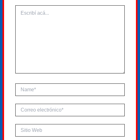
Escribí
acá...
Name*
Correo
electrónico*
Sitio
Web