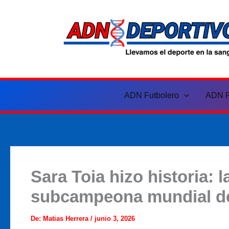
Ir
al
contenido
ADN Futbolero
ADN F
Sara Toia hizo historia: 
subcampeona mundial de p
De:
Matias Herrera
/
junio 3, 2026