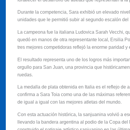
Durante la competencia, Sara exhibió un elevado nivel 
unidades que le permitió subir al segundo escalón del 
La campeona fue la italiana Ludovica Sarah Vecchi, qui
quedó en manos de otra representante local, Ersilia Po
tres mejores competidoras reflejó la enorme paridad y el
El resultado representa uno de los logros más importan
orgullo para San Juan, una provincia que históricamen
ruedas.
La medalla de plata obtenida en Italia es el reflejo d
confirma a Sara Toia como una de las máximas referente
de igual a igual con las mejores atletas del mundo.
Con esta actuación histórica, la sanjuanina volvió a es
llevando la bandera argentina al podio de la Copa del 
construido el patinaje artístico sanjuanino en las últi