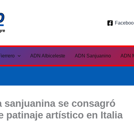
ADN Deportivo
Faceboo
ierrero
ADN Albiceleste
ADN Sanjuanino
ADN M
la sanjuanina se consagró
atinaje artístico en Italia