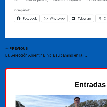
Compártelo:
Facebook
WhatsApp
Telegram
X
PREVIOUS
La Selección Argentina inicia su camino en la VNL 2026: calendario completo y horarios
Entradas