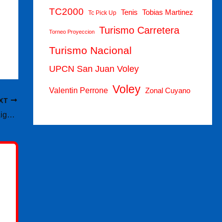
TC2000
Tenis
Tobias Martinez
Tc Pick Up
Turismo Carretera
Torneo Proyeccion
Turismo Nacional
UPCN San Juan Voley
Voley
Valentin Perrone
Zonal Cuyano
XT
Urquiza pone en marcha los playoffs de la Liga Federal y ya vende entradas para el duelo ante Sparta