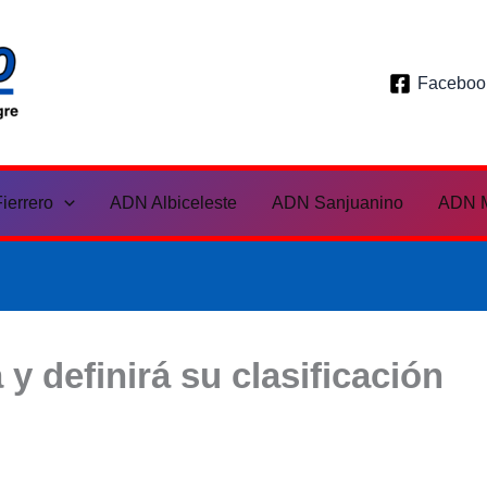
ADN Deportivo
Faceboo
ierrero
ADN Albiceleste
ADN Sanjuanino
ADN M
y definirá su clasificación