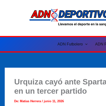
Ir
al
contenido
ADN Futbolero
ADN F
Urquiza cayó ante Sparta 
en un tercer partido
De:
Matias Herrera
/
junio 11, 2026