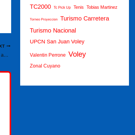
TC2000
Tenis
Tobias Martinez
Tc Pick Up
Turismo Carretera
Torneo Proyeccion
Turismo Nacional
UPCN San Juan Voley
XT
Voley
México abrió el Mundial 2026 con un triunfo ante Sudáfrica en un partido histórico por las expulsiones
Valentin Perrone
Zonal Cuyano