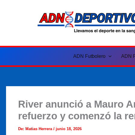
Ir
al
contenido
ADN Futbolero
ADN F
River anunció a Mauro 
refuerzo y comenzó la re
De:
Matias Herrera
/
junio 18, 2026