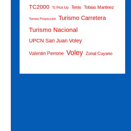
TC2000
Tenis
Tobias Martinez
Tc Pick Up
Turismo Carretera
Torneo Proyeccion
Turismo Nacional
UPCN San Juan Voley
Voley
Valentin Perrone
Zonal Cuyano