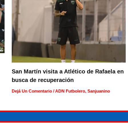
San Martín visita a Atlético de Rafaela en
busca de recuperación
Dejá Un Comentario
/
ADN Futbolero
,
Sanjuanino