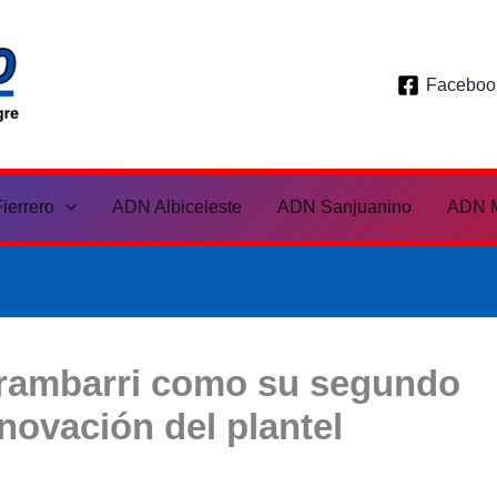
ADN Deportivo
Faceboo
ierrero
ADN Albiceleste
ADN Sanjuanino
ADN M
Arambarri como su segundo
novación del plantel