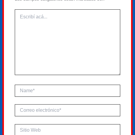
Escribí
acá...
Name*
Correo
electrónico*
Sitio
Web