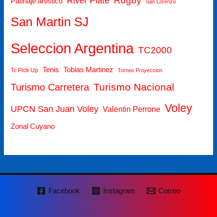
Rugby
River Plate
Patinaje artistico
San Lorenzo
San Martin SJ
Seleccion Argentina
TC2000
Tenis
Tobias Martinez
Tc Pick Up
Torneo Proyeccion
Turismo Nacional
Turismo Carretera
Voley
UPCN San Juan Voley
Valentin Perrone
Zonal Cuyano
Facebook
Instagram
Correo